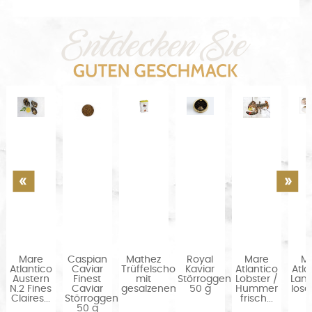
Mare
Caspian
Mathez
Royal
Mare
M
hokolade
Atlantico
Caviar
Trüffelschokolade
Kaviar
Atlantico
Atla
..
Austern
Finest
mit
Störroggen
Lobster /
Lan
N.2 Fines
Caviar
gesalzenem...
50 g
Hummer
lose 
Claires...
Störroggen
frisch...
50 g