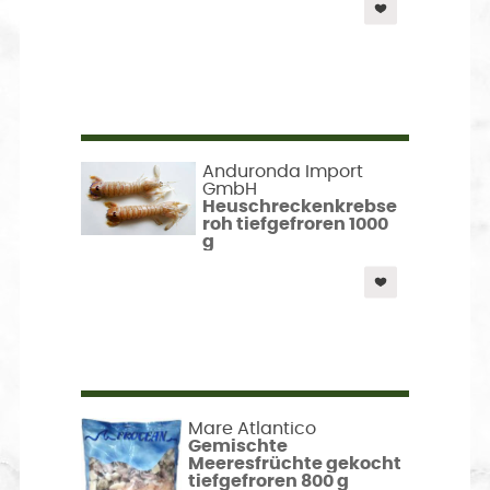
Anduronda Import
GmbH
Heuschreckenkrebse
roh tiefgefroren 1000
g
Mare Atlantico
Gemischte
Meeresfrüchte gekocht
tiefgefroren 800 g