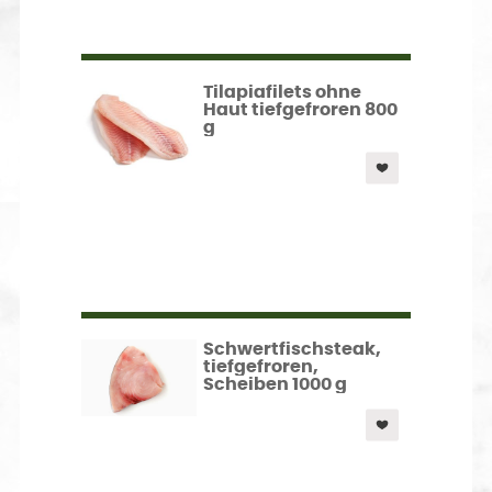
Tilapiafilets ohne
Haut tiefgefroren 800
g
Schwertfischsteak,
tiefgefroren,
Scheiben 1000 g