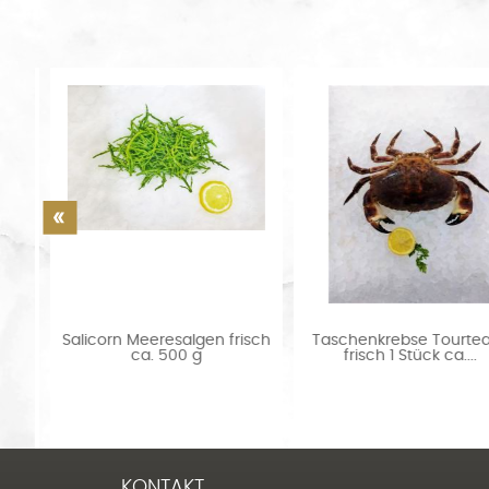
t
Salicorn Meeresalgen frisch
Taschenkrebse Tourteau
ca. 500 g
frisch 1 Stück ca....
KONTAKT