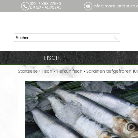
0221 / 888 276-0
info@mare-atlantico.
09:00 - 14:00 Uhr
FISCH
Startseite
›
Fisch
›
Tiefkühlfisch
›
Sardinen tiefgefroren 10