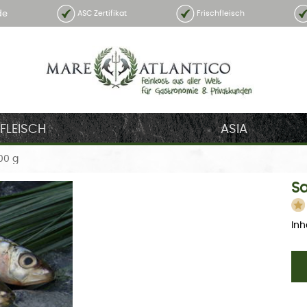
de
ASC Zertifikat
Frischfleisch
FLEISCH
ASIA
00 g
Sa
Inha