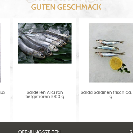
x
Sardellen Alici roh
Sarda Sardinen frisch ca. 5
tiefgefroren 1000 g
g
ÖFFNUNGSZEITEN
S