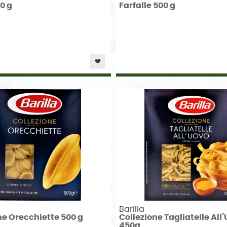
00 g
Farfalle 500 g
Barilla
ne Orecchiette 500 g
Collezione Tagliatelle All
450g