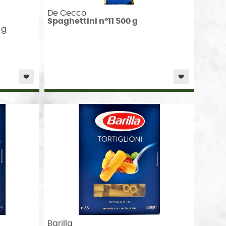
De Cecco
Spaghettini n°11 500 g
 g
Barilla