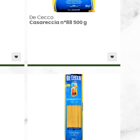
De Cecco
Casareccia n°88 500 g