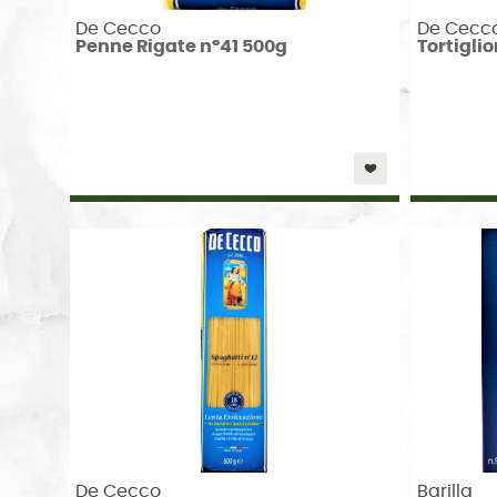
De Cecco
De Cecc
Penne Rigate n°41 500g
Tortiglio
De Cecco
Barilla