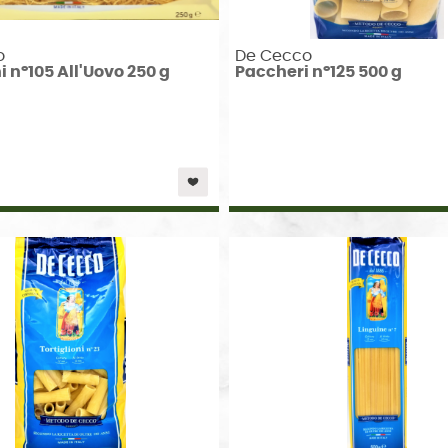
o
De Cecco
i n°105 All'Uovo 250 g
Paccheri n°125 500 g