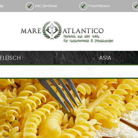
de
ASC Zertifikat
Frischfleisch
FLEISCH
ASIA