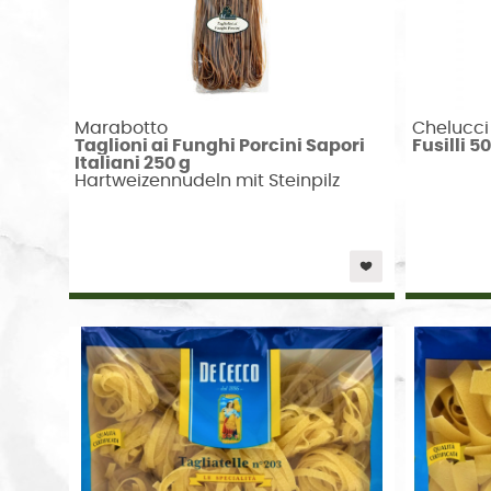
Marabotto
Chelucci
Taglioni ai Funghi Porcini Sapori
Fusilli 5
Italiani 250 g
Hartweizennudeln mit Steinpilz