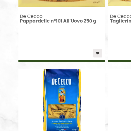
De Cecco
De Cecc
Pappardelle n°101 All'Uovo 250 g
Taglierin