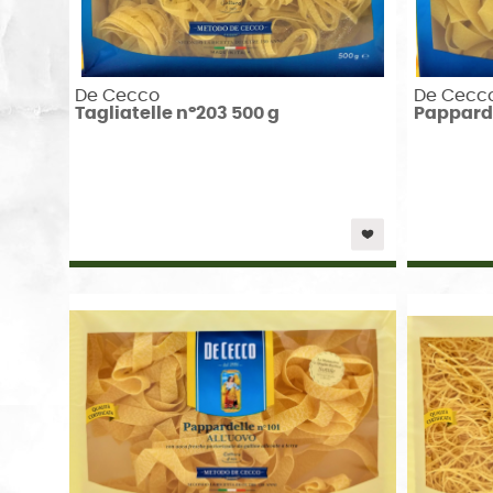
De Cecco
De Cecc
Tagliatelle n°203 500 g
Papparde