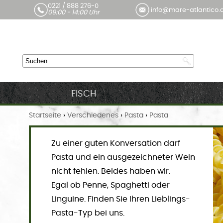
0221 / 888 276-0
info@mare-atlantico.
09:00 - 14:00 Uhr
FISCH
Startseite
›
Verschiedenes
›
Pasta
›
Pasta
Zu einer guten Konversation darf
Pasta und ein ausgezeichneter Wein
nicht fehlen. Beides haben wir.
Egal ob Penne, Spaghetti oder
Linguine. Finden Sie Ihren Lieblings-
Pasta-Typ bei uns.