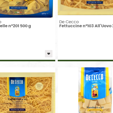
o
De Cecco
lle n°201 500 g
Fettuccine n°103 All'Uovo 