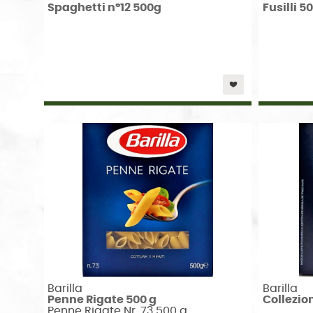
Spaghetti n°12 500g
Fusilli 5
Barilla
Barilla
Penne Rigate 500 g
Collezio
Penne Rigate Nr. 73 500 g