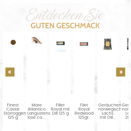
Finest
Mare
Fillet
Filet
Geräucherter
Ger
Caviar
Atlantico
Royal mit
Royal
norwegischer
nor
Störroggen
Langustenschwanz
Dill 125 g
Redwood
Lachs
La
125 g
lose ca....
125gr.
mit Dill...
20
en