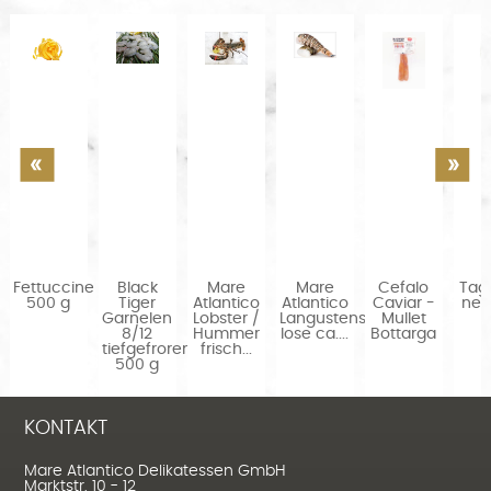
a
Fettuccine
Black
Mare
Mare
Cefalo
Tagl
500 g
Tiger
Atlantico
Atlantico
Caviar -
ner
Garnelen
Lobster /
Langustenschwanz
Mullet
8/12
Hummer
lose ca....
Bottarga
tiefgefroren
frisch...
500 g
KONTAKT
Mare Atlantico Delikatessen GmbH
Marktstr. 10 - 12