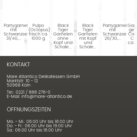
Partygarnelen
Pulpo
Black
Black
Partygarnelen
Gar
mit
(Octopus)
Tiger
Tiger
mit
gek
Schwanzsegment
frisch ca.
Garnelen
Garnelen
Schwanzsegme
Cre
31/40,...
1000 g
ohne
mit Kopf
26/30,...
Cu
Kopf und
und
ca 
Schale...
Schale...
KONTAKT
Mare Atlantico Delikatessen GmbH
Marktstr. 10 - 12
50968 Köln
Tel.: 0221 / 888 276-0
E-Mail: info@mare-atlantico.de
ÖFFNUNGSZEITEN
Mo. - Mi.: 06:00 Uhr bis 18:00 Uhr
Do. - Fr.: 06:00 Uhr bis 19:00 Uhr
Sa.: 06:00 Uhr bis 16:00 Uhr