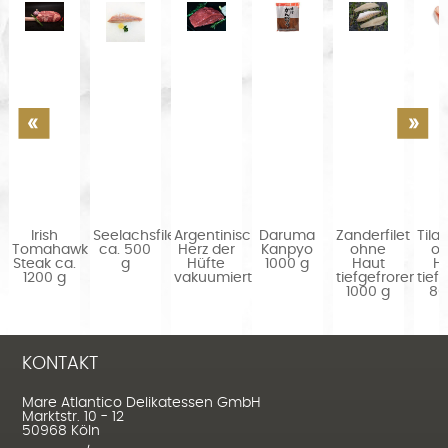
Irish
Seelachsfilet
Argentinisches
Daruma
Zanderfilet
Tilap
Tomahawk
ca. 500
Herz der
Kanpyo
ohne
o
Steak ca.
g
Hüfte
1000 g
Haut
H
1200 g
vakuumiert...
tiefgefroren
tief
1000 g
80
KONTAKT
Mare Atlantico Delikatessen GmbH
Marktstr. 10 - 12
50968 Köln