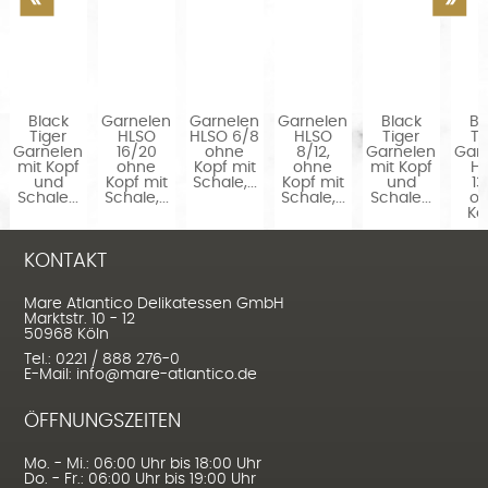
Black
Garnelen
Garnelen
Garnelen
Black
Bl
Tiger
HLSO
HLSO 6/8
HLSO
Tiger
Ti
Garnelen
16/20
ohne
8/12,
Garnelen
Gar
n
mit Kopf
ohne
Kopf mit
ohne
mit Kopf
H
und
Kopf mit
Schale,...
Kopf mit
und
13
Schale...
Schale,...
Schale,...
Schale...
o
Kop
KONTAKT
Mare Atlantico Delikatessen GmbH
Marktstr. 10 - 12
50968 Köln
Tel.: 0221 / 888 276-0
E-Mail: info@mare-atlantico.de
ÖFFNUNGSZEITEN
Mo. - Mi.: 06:00 Uhr bis 18:00 Uhr
Do. - Fr.: 06:00 Uhr bis 19:00 Uhr