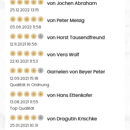
von
Jochen Abraham
25.12.2022 13:15
von
Peter Meisig
05.06.2022 11:58
von
Horst Tausendfreund
12.11.2021 16:56
von
Vera Wolf
22.10.2021 11:53
Garnelen
von
Beyer Peter
12.09.2021 15:18
Qualität in Ordnung
von
Hans Ettenkofer
13.08.2021 11:55
Top Qualität
von
Dragutin Krischke
25.01.2021 10:31