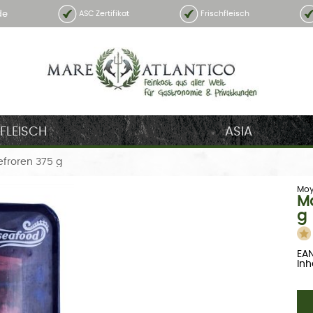
de
ASC Zertifikat
Frischfleisch
FLEISCH
ASIA
efroren 375 g
Moy
Mo
g
EAN
Inh