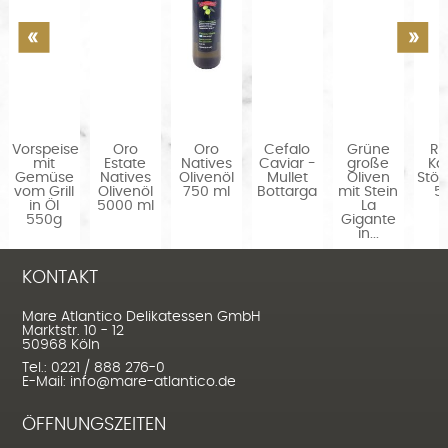
Vorspeise
Oro
Oro
Cefalo
Grüne
Ro
k
mit
Estate
Natives
Caviar -
große
Ka
Gemüse
Natives
Olivenöl
Mullet
Oliven
Stör
vom Grill
Olivenöl
750 ml
Bottarga
mit Stein
5
in Öl
5000 ml
La
550g
Gigante
in...
KONTAKT
Mare Atlantico Delikatessen GmbH
Marktstr. 10 - 12
50968 Köln
Tel.: 0221 / 888 276-0
E-Mail: info@mare-atlantico.de
ÖFFNUNGSZEITEN