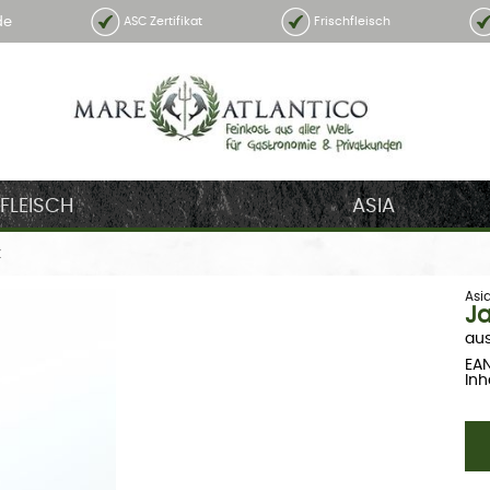
de
ASC Zertifikat
Frischfleisch
FLEISCH
ASIA
k
Asi
Ja
aus
EAN
Inh