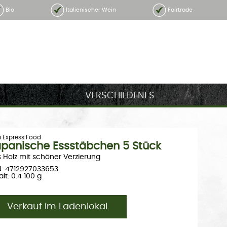
Bio
Italienischer Wein
Fairtrade
VERSCHIEDENES
a Express Food
panische Essstäbchen 5 Stück
 Holz mit schöner Verzierung
: 4712927033653
alt: 0.4 100 g
Verkauf im Ladenlokal