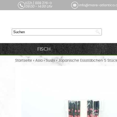
0221 / 888 276-0
info@mare-atlantico.
09:00 - 14:00 Uhr
FISCH
Startseite
›
Asia
›
Sushi
›
Japanische Essstäbchen 5 Stüc