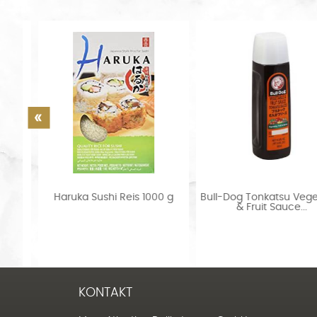
a.
Haruka Sushi Reis 1000 g
Bull-Dog Tonkatsu Vegetab
& Fruit Sauce...
KONTAKT