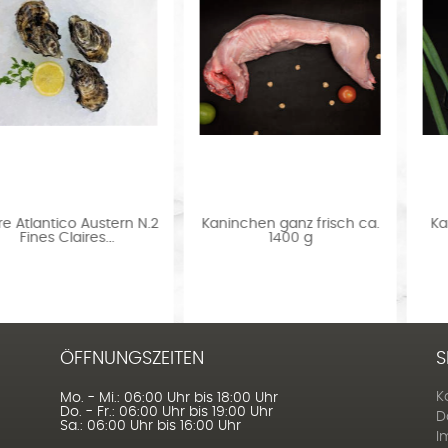
2
Kaninchen ganz frisch ca.
Kaninchenkeule frisch 2
1400 g
Stück ca. 400 g...
ÖFFNUNGSZEITEN
S
K
Mo. - Mi.: 06:00 Uhr bis 18:00 Uhr
Do. - Fr.: 06:00 Uhr bis 19:00 Uhr
D
Sa.: 06:00 Uhr bis 16:00 Uhr
I