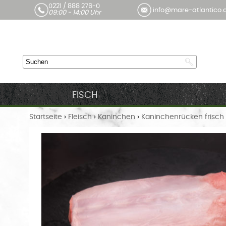
0221 / 888 276-0
info@mare-atlantico.
09:00 - 14:00 Uhr
FISCH
Startseite
›
Fleisch
›
Kaninchen
›
Kaninchenrücken frisch 