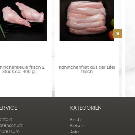
Kaninchenfilet aus der Eifel
Mare Atlantico Lobster /
frisch
Hummer frisch...
ERVICE
KATEGORIEN
ontakt
Fisch
atenschutz
Fleisch
mpressum
Asia