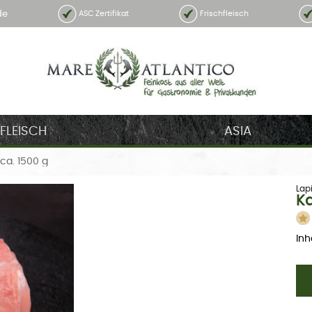
de
ASC Zertifikat
Frischfleisch
FLEISCH
ASIA
ca. 1500 g
Lap
Ka
Inh