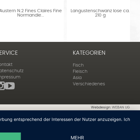
ne
Langustenschwanz lose ca.
Pancetta (gerollt-geplätet
210 g
ca. 100 g
ERVICE
KATEGORIEN
ontakt
Fisch
atenschutz
Fleisch
mpressum
Asia
Verschiedenes
Webdesign:
WEBAN UG
Werbung entsprechend der Interessen der Nutzer anzuzeigen. Ich
MEHR