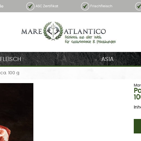
de
ASC Zertifikat
Frischfleisch
FLEISCH
ASIA
ca. 100 g
Mar
Pa
10
Inh