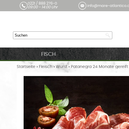
0221 / 888 276-0
info@mare-atlantico.
09:00 - 14:00 Uhr
FISCH
Startseite
›
Fleisch
›
Wurst
›
Patanegra 24 Monate gereift 