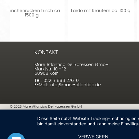
a.
Lardo mit Kräutern ca. 100 g
Dorade Royal Mittelmeer 
1200 g
KONTAKT
Mare Atlantico Delikatessen GmbH
Marktstr. 10 - 12
50968 Köln
Tel.: 0221 / 888 276-0
E-Mail: info@mare-atlantico.de
©
2026
Mare Atlantico Delikatessen GmbH
Diese Seite nutzt Website Tracking-Technologien 
bin damit einverstanden und kann meine Einwilligu
VERWEIGERN