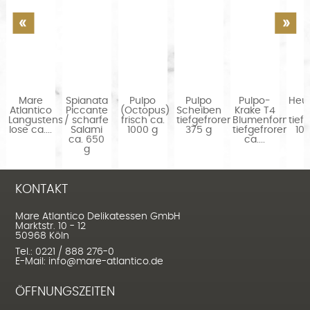
Mare
Spianata
Pulpo
Pulpo
Pulpo-
Heu
Atlantico
Piccante
(Octopus)
Scheiben
Krake T4
r
Langustenschwanz
/ scharfe
frisch ca.
tiefgefroren
Blumenform
tief
lose ca....
Salami
1000 g
375 g
tiefgefroren
10
ca. 650
ca....
g
KONTAKT
Mare Atlantico Delikatessen GmbH
Marktstr. 10 - 12
50968 Köln
Tel.: 0221 / 888 276-0
E-Mail: info@mare-atlantico.de
ÖFFNUNGSZEITEN