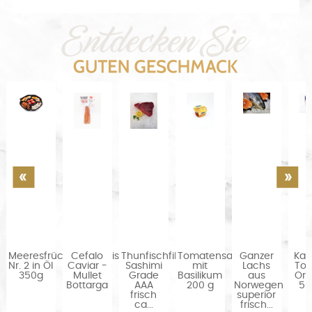
Meeresfrüchtevorspeise
Cefalo
Thunfischfilet
Tomatensauce
Ganzer
Kag
Nr. 2 in Öl
Caviar -
Sashimi
mit
Lachs
Tob
350g
Mullet
Grade
Basilikum
aus
Or
Bottarga
AAA
200 g
Norwegen
50
frisch
superior
ca...
frisch...