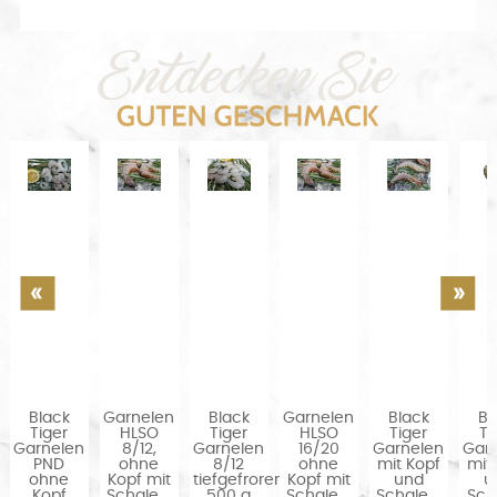
Black
Garnelen
Black
Garnelen
Black
Bl
Tiger
HLSO
Tiger
HLSO
Tiger
Ti
Garnelen
8/12,
Garnelen
16/20
Garnelen
Gar
PND
ohne
8/12
ohne
mit Kopf
mit
ohne
Kopf mit
tiefgefroren
Kopf mit
und
u
Kopf
Schale,...
500 g
Schale,...
Schale,...
Scha