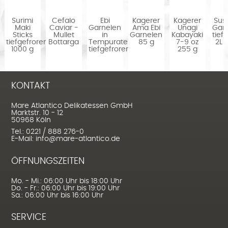
Surimi
Cefalo
Ebi
Kagerer
Kagerer
Sush
Maki
Caviar -
Garnelen
Ama Ebi
Unagi
Gar
Sticks
Mullet
in
Garnelen
Kabayaki
tief
en
tiefgefroren
Bottarga
Tempurateig,
85 g
7-9 oz
2L 
1000 g
tiefgefroren...
255 g
KONTAKT
Mare Atlantico Delikatessen GmbH
Marktstr. 10 - 12
50968 Köln
Tel.: 0221 / 888 276-0
E-Mail: info@mare-atlantico.de
ÖFFNUNGSZEITEN
Mo. - Mi.: 06:00 Uhr bis 18:00 Uhr
Do. - Fr.: 06:00 Uhr bis 19:00 Uhr
Sa.: 06:00 Uhr bis 16:00 Uhr
SERVICE