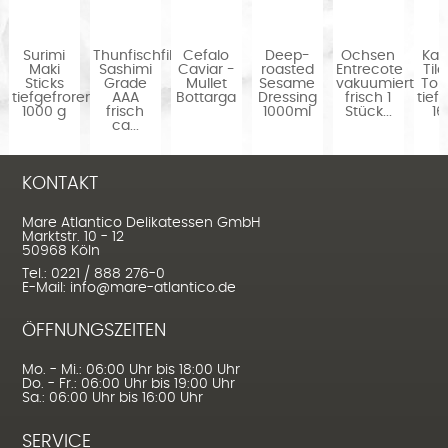
Surimi
Thunfischfilet
Cefalo
Deep-
Ochsen
Kag
Maki
Sashimi
Caviar -
roasted
Entrecote
Til
Sticks
Grade
Mullet
Sesame
vakuumiert
Top
tiefgefroren
AAA
Bottarga
Dressing
frisch 1
tief
1000 g
frisch
1000ml
Stück...
16
ca...
KONTAKT
Mare Atlantico Delikatessen GmbH
Marktstr. 10 - 12
50968 Köln
Tel.: 0221 / 888 276-0
E-Mail: info@mare-atlantico.de
ÖFFNUNGSZEITEN
Mo. - Mi.: 06:00 Uhr bis 18:00 Uhr
Do. - Fr.: 06:00 Uhr bis 19:00 Uhr
Sa.: 06:00 Uhr bis 16:00 Uhr
SERVICE