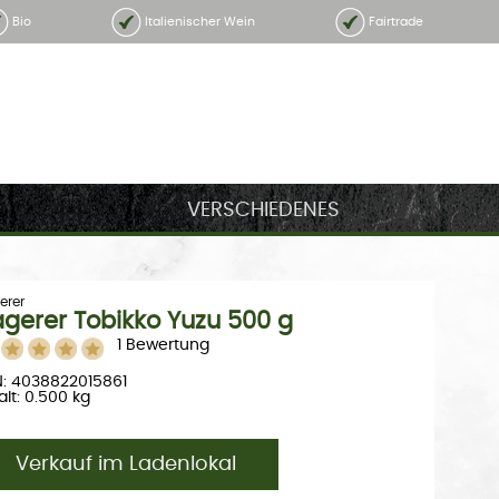
Bio
Italienischer Wein
Fairtrade
VERSCHIEDENES
erer
gerer Tobikko Yuzu 500 g
1 Bewertung
: 4038822015861
alt: 0.500 kg
Verkauf im Ladenlokal