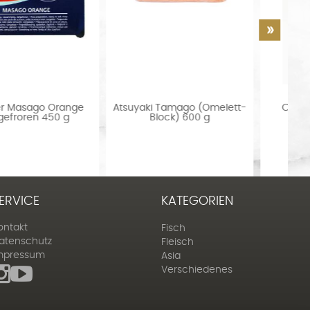
Atsuyaki Tamago (Omelett-
Cefalo Caviar - Mullet
Block) 600 g
Bottarga
ERVICE
KATEGORIEN
ontakt
Fisch
atenschutz
Fleisch
mpressum
Asia
Verschiedenes