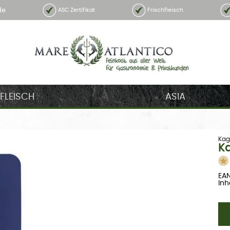
de
ASC Zertifikat
Frischfleisch
FLEISCH
ASIA
Kag
Ka
EAN
Inh