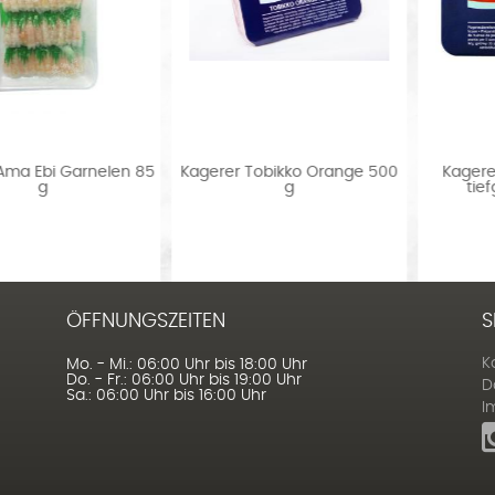
85
Kagerer Tobikko Orange 500
Kagerer Masago Orange
g
tiefgefroren 450 g
ÖFFNUNGSZEITEN
S
K
Mo. - Mi.: 06:00 Uhr bis 18:00 Uhr
Do. - Fr.: 06:00 Uhr bis 19:00 Uhr
D
Sa.: 06:00 Uhr bis 16:00 Uhr
I