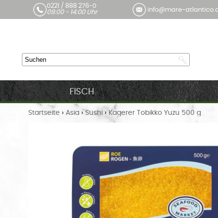
0221 / 888 276-0
info@mare-atlantico.
09:00 - 14:00 Uhr
FISCH
Startseite
›
Asia
›
Sushi
›
Kagerer Tobikko Yuzu 500 g