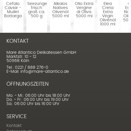
o
Cefalo
Seezunge
Alkaios
Olio Extra
Elea
O
Caviar -
frisch
Natives
Vergine
Creta
Es
Mullet
groß ca.
Olivenöl
di Oliva
Extra
Nat
Bottarga
500 g
5000 ml
5000 ml
Virgin
Oli
Olivenöl
500
1000 ml
KONTAKT
Mare Atlantico Delikatessen GmbH
Marktstr. 10 - 12
50968 Köln
Tel.: 0221 / 888 276-0
E-Mail: info@mare-atlantico.de
ÖFFNUNGSZEITEN
Mo. - Mi.: 06:00 Uhr bis 18:00 Uhr
Do. - Fr.: 06:00 Uhr bis 19:00 Uhr
Sa.: 06:00 Uhr bis 16:00 Uhr
SERVICE
Kontakt