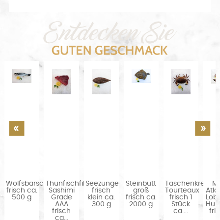
Wolfsbarsch
Thunfischfilet
Seezunge
Steinbutt
Taschenkrebse
M
frisch ca.
Sashimi
frisch
groß
Tourteaux
Atla
500 g
Grade
klein ca.
frisch ca.
frisch 1
Lobs
AAA
300 g
2000 g
Stück
Hu
frisch
ca....
fris
ca...