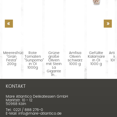
en
Meeresfrüchtesalat
Rote
Grüne
Amfisa
Gefüllte
Arti
"Gran
Tomaten
große
Oliven
Kalamare
in
Festa"
"Sunpomo"
Oliven
schwarz
in Öl
100
200g
in Öl
mit Stein
1000 g
1000 g
1000g
La
Gigante
in...
KONTAKT
Mare Atlantico Delikatessen GmbH
Marktstr. 10 - 12
50968 Köln
Tel.: 0221 / 888 276-0
E-Mail: info@mare-atlantico.de