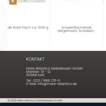
0 g
Schwertfischsteak,
Kagerer Ebi Fry Garnelen
tiefgefroren, Scheiben...
Japanese Style...
KONTAKT
Mare Atlantico Delikatessen GmbH
Marktstr. 10 - 12
50968 Köln
Tel.: 0221 / 888 276-0
E-Mail: info@mare-atlantico.de
©
2026
Mare Atlantico Delikatessen GmbH