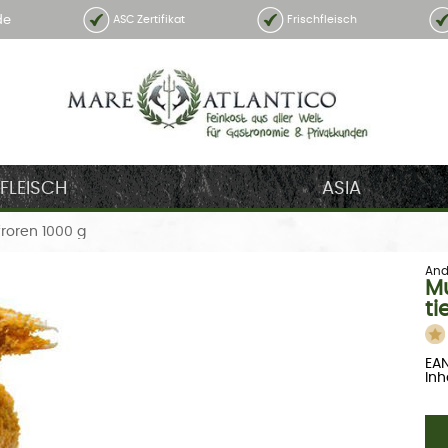
de
ASC Zertifikat
Frischfleisch
FLEISCH
ASIA
froren 1000 g
And
Mu
ti
EAN
Inha