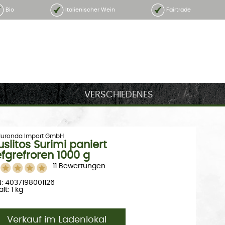
Bio
Italienischer Wein
Fairtrade
VERSCHIEDENES
uronda Import GmbH
slitos Surimi paniert
efgrefroren 1000 g
11 Bewertungen
: 4037198001126
lt: 1 kg
Verkauf im Ladenlokal