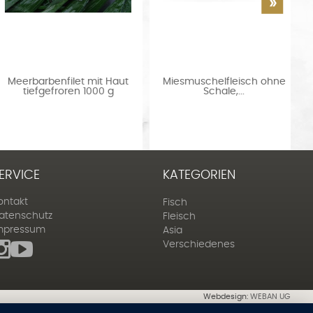
Miesmuschelfleisch ohne
Thunfischfilet Sashimi Gra
Schale,...
AAA frisch ca...
ERVICE
KATEGORIEN
ontakt
Fisch
atenschutz
Fleisch
mpressum
Asia
Verschiedenes
Webdesign:
WEBAN UG