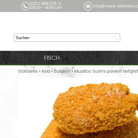
0221 / 888 276-0
info@mare-atlantico.
09:00 - 14:00 Uhr
FISCH
Startseite
›
Asia
›
Zutaten
›
Muslitos Surimi paniert tiefgre