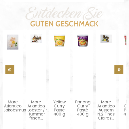
Mare
Mare
Yellow
Panang
Mare
R
Atlantico
Atlantico
Curry
Curry
Atlantico
Cu
Jakobsmuschelfleisch...
Lobster /
Paste
Paste
Austern
Pa
Hummer
400 g
400 g
N.2 Fines
40
frisch...
Claires...