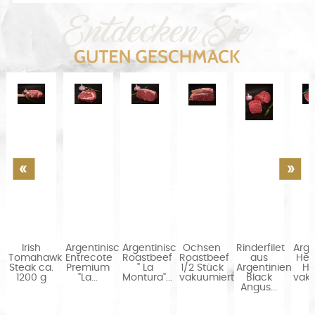
Irish
Argentinisches
Argentinisches
Ochsen
Rinderfilet
Arge
Tomahawk
Entrecote
Roastbeef
Roastbeef
aus
Her
Steak ca.
Premium
" La
1/2 Stück
Argentinien
Hü
1200 g
"La...
Montura"...
vakuumiert...
Black
vaku
Angus...