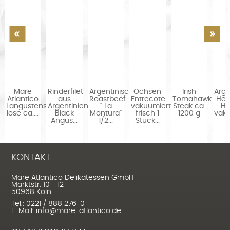
Mare
Rinderfilet
Argentinisches
Ochsen
Irish
Arge
f
Atlantico
aus
Roastbeef
Entrecote
Tomahawk
Her
Langustenschwanz
Argentinien
" La
vakuumiert
Steak ca.
Hü
...
lose ca....
Black
Montura"
frisch 1
1200 g
vaku
Angus...
1/2...
Stück...
KONTAKT
Mare Atlantico Delikatessen GmbH
Marktstr. 10 - 12
50968 Köln
Tel.: 0221 / 888 276-0
E-Mail: info@mare-atlantico.de