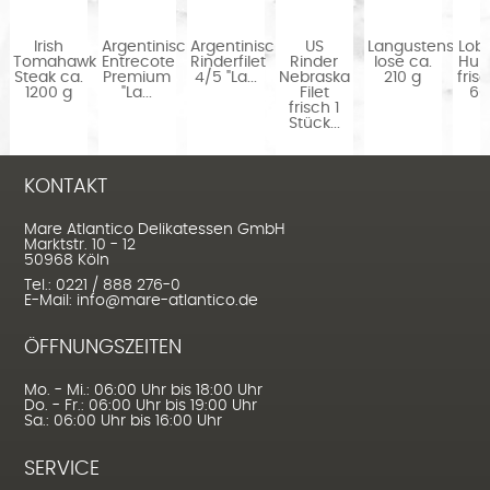
Irish
Argentinisches
Argentinisches
US
Langustenschw
Lobs
Tomahawk
Entrecote
Rinderfilet
Rinder
lose ca.
Hu
Steak ca.
Premium
4/5 "La...
Nebraska
210 g
fris
1200 g
"La...
Filet
60
...
frisch 1
Stück...
KONTAKT
Mare Atlantico Delikatessen GmbH
Marktstr. 10 - 12
50968 Köln
Tel.: 0221 / 888 276-0
E-Mail: info@mare-atlantico.de
ÖFFNUNGSZEITEN
Mo. - Mi.: 06:00 Uhr bis 18:00 Uhr
Do. - Fr.: 06:00 Uhr bis 19:00 Uhr
Sa.: 06:00 Uhr bis 16:00 Uhr
SERVICE