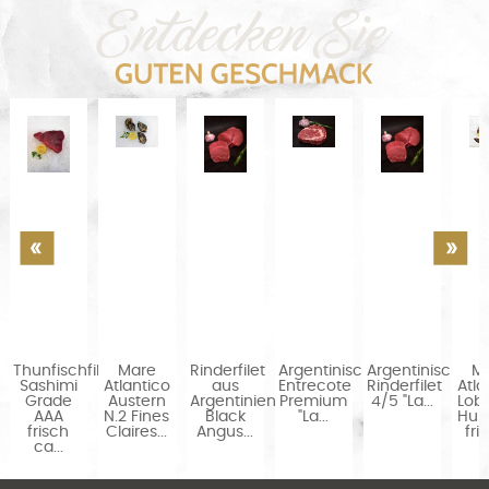
Thunfischfilet
Mare
Rinderfilet
Argentinisches
Argentinisches
M
Sashimi
Atlantico
aus
Entrecote
Rinderfilet
Atla
rt
Grade
Austern
Argentinien
Premium
4/5 "La...
Lobs
AAA
N.2 Fines
Black
"La...
Hu
frisch
Claires...
Angus...
fris
ca...