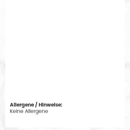
Heu und Getreide sowie der
Freilandhaltung der Tiere erhält
das Fleisch einen besonderen
Geschmack.
Durch die Fütterung mit Mais,
Heu und Getreide sowie der
Freilandhaltung der Tiere erhält
das Fleisch einen besonderen
Geschmack.
Allergene / Hinweise:
Keine Allergene