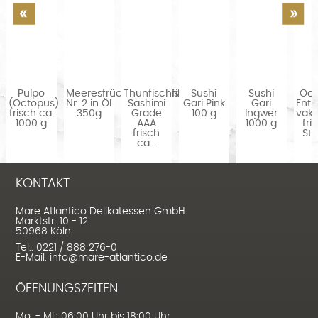
Pulpo
Meeresfrüchtevorspeise
Thunfischfilet
Sushi
Sushi
Oc
(Octopus)
Nr. 2 in Öl
Sashimi
Gari Pink
Gari
Entr
frisch ca.
350g
Grade
100 g
Ingwer
vak
1000 g
AAA
1000 g
fri
frisch
Stü
ca...
KONTAKT
Mare Atlantico Delikatessen GmbH
Marktstr. 10 - 12
50968 Köln
Tel.: 0221 / 888 276-0
E-Mail: info@mare-atlantico.de
ÖFFNUNGSZEITEN
Mo. - Mi.: 06:00 Uhr bis 18:00 Uhr