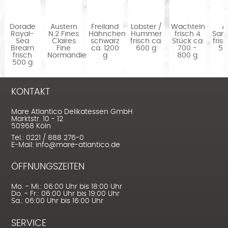
Dorade
Austern
Freiland
Lobster /
Wachteln
Al
)
Royal-
N.2 Fines
Hähnchen
Hummer
frisch 4
Sard
Sea
Claires
schwarz
frisch ca.
Stück ca
fris
Bream
Fine
ca. 1200
600 g
700 -
50
frisch
Normandie...
g
800 g
500 g
KONTAKT
Mare Atlantico Delikatessen GmbH
Marktstr. 10 - 12
50968 Köln
Tel.: 0221 / 888 276-0
E-Mail: info@mare-atlantico.de
ÖFFNUNGSZEITEN
Mo. - Mi.: 06:00 Uhr bis 18:00 Uhr
Do. - Fr.: 06:00 Uhr bis 19:00 Uhr
Sa.: 06:00 Uhr bis 16:00 Uhr
SERVICE