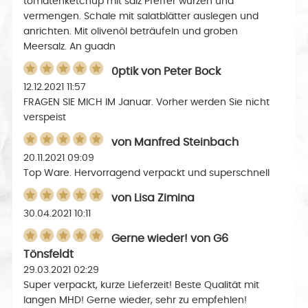
tomatenketchup mit salz Pfeffer würzen und
vermengen. Schale mit salatblätter auslegen und
anrichten. Mit olivenöl beträufeln und groben
Meersalz. An guadn
0ptik
von
Peter Bock
12.12.2021 11:57
FRAGEN SIE MICH IM Januar. Vorher werden Sie nicht
verspeist
von
Manfred Steinbach
20.11.2021 09:09
Top Ware. Hervorragend verpackt und superschnell
von
Lisa Zimina
30.04.2021 10:11
Gerne wieder!
von
G6
Tönsfeldt
29.03.2021 02:29
Super verpackt, kurze Lieferzeit! Beste Qualität mit
langen MHD! Gerne wieder, sehr zu empfehlen!