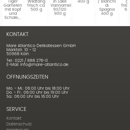
Tiger
Wildfang
in Lake
400 g
/ Bianchi
g
Garnelen
frisch ca.
Vannamei
di
fris
mit Kopf
500 g
90/120
Spagna
60
und
900 g
400 g
Schale,...
KONTAKT
Mare Atlantico Delikatessen GmbH
Marktstr. 10 - 12
50968 Köln
Tel.: 0221 / 888 276-0
E-Mail: info@mare-atlantico.de
ÖFFNUNGSZEITEN
Mo. - Mi.: 06:00 Uhr bis 18:00 Uhr
Do. - Fr.: 06:00 Uhr bis 19:00 Uhr
Sa.: 06:00 Uhr bis 16:00 Uhr
SERVICE
Kontakt
Datenschutz