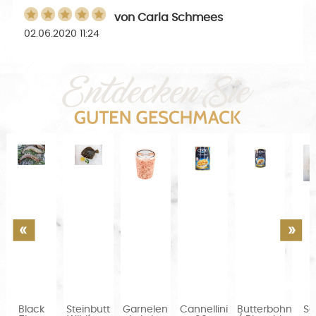
von
Carla Schmees
02.06.2020 11:24
Black
Steinbutt
Garnelen
Cannellini
Butterbohnen
Se