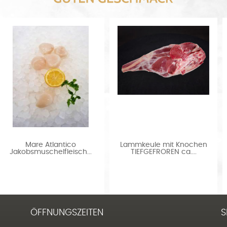
Lammkeule mit Knochen
Salzwiesen Lammkrone
TIEFGEFROREN ca....
FRISCH ca. 900 -1000 g
ÖFFNUNGSZEITEN
S