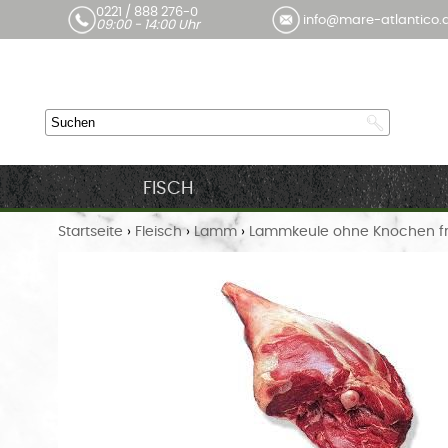
0221 / 888 276-0
info@mare-atlantico.
09:00 - 14:00 Uhr
FISCH
Startseite
›
Fleisch
›
Lamm
›
Lammkeule ohne Knochen fri