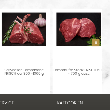
Lammhüfte Steak FRISCH 600
Lammfilet TIEFGEFROREN ca
- 700 g aus...
450 g aus...
ERVICE
KATEGORIEN