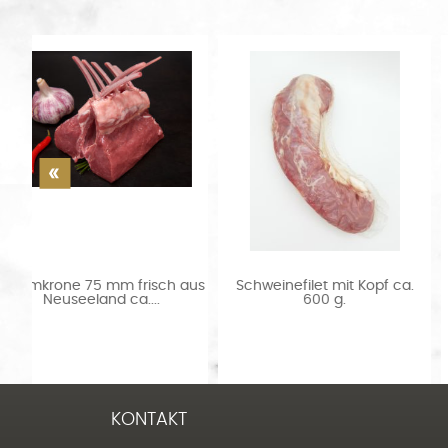
aus
Schweinefilet mit Kopf ca.
Mare Atlantico
600 g.
Jakobsmuschelfleisch...
KONTAKT