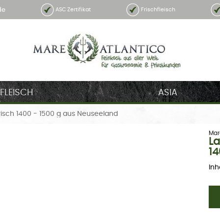
de
ASC Zertifikat
Frischfleisch
FLEISCH
ASIA
sch 1400 - 1500 g aus Neuseeland
Mar
La
14
Inh