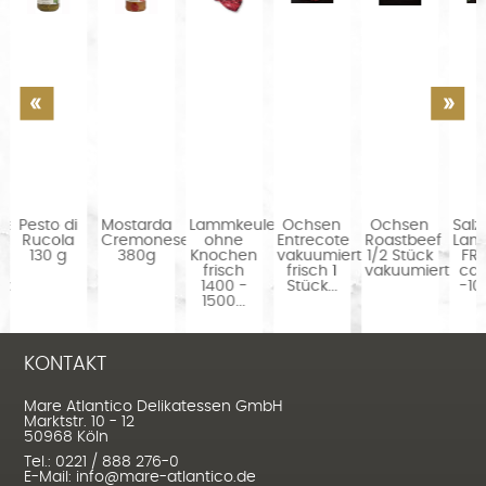
ne
Pesto di
Mostarda
Lammkeule
Ochsen
Ochsen
Salz
Rucola
Cremonese
ohne
Entrecote
Roastbeef
Lam
130 g
380g
Knochen
vakuumiert
1/2 Stück
FR
frisch
frisch 1
vakuumiert...
ca.
nd
1400 -
Stück...
-10
1500...
KONTAKT
Mare Atlantico Delikatessen GmbH
Marktstr. 10 - 12
50968 Köln
Tel.: 0221 / 888 276-0
E-Mail: info@mare-atlantico.de