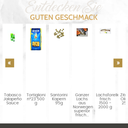
Tabasco
Tortiglioni
Santorini
Ganzer
Lachsforelle
Zit
Jalapeño
n°23 500
Kapern
Lachs
frisch
Oli
Sauce
g
95g
aus
1500 -
25
Norwegen
2000 g
superior
frisch...