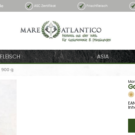
de
ASC Zertifikat
Frischfleisch
FLEISCH
ASIA
 900 g
Mar
Ga
EAN
Inh