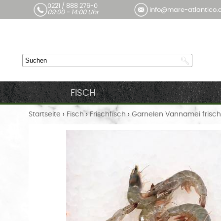
0221 / 888 276-0
info@mare-atlantico.
09:00 - 14:00 Uhr
FISCH
Startseite
›
Fisch
›
Frischfisch
›
Garnelen Vannamei frisch