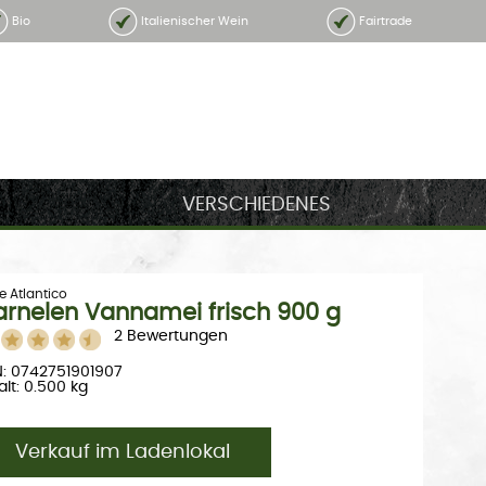
Bio
Italienischer Wein
Fairtrade
VERSCHIEDENES
e Atlantico
rnelen Vannamei frisch 900 g
2 Bewertungen
: 0742751901907
alt: 0.500 kg
Verkauf im Ladenlokal