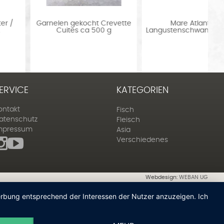
Garnelen gekocht Crevette
Mare Atlantico
Cuites ca 500 g
Langustenschwanz lose ca..
ERVICE
KATEGORIEN
ontakt
Fisch
atenschutz
Fleisch
mpressum
Asia
Verschiedenes
Webdesign:
WEBAN UG
Werbung entsprechend der Interessen der Nutzer anzuzeigen. Ich