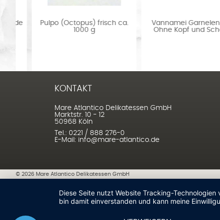
de
Pulpo (Octopus) frisch ca.
Vannamei Garnelen PND
1000 g
Ohne Kopf und Schale...
KONTAKT
Mare Atlantico Delikatessen GmbH
Marktstr. 10 - 12
50968 Köln
Tel.: 0221 / 888 276-0
E-Mail: info@mare-atlantico.de
©
2026
Mare Atlantico Delikatessen GmbH
Diese Seite nutzt Website Tracking-Technologien 
bin damit einverstanden und kann meine Einwilligu