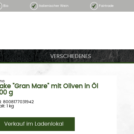
Bio
Italienischer Wein
Fairtrade
VERSCHIEDENES
na
ake "Gran Mare" mit Oliven in Öl
00 g
: 8008177031942
lt: 1 kg
Verkauf im Ladenlokal