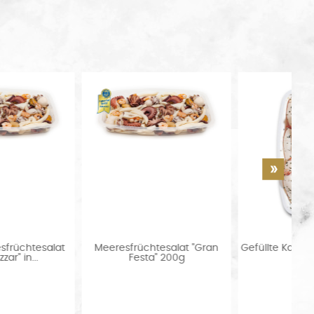
Gefüllte Kalamare in Öl 1000 g
Meeresfrüchtevorspeise Nr.
in Öl 350g