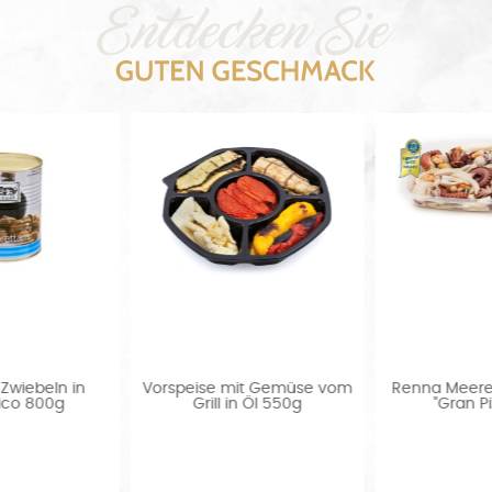
om
Renna Meeresfrüchtesalat
Meeresfrüchtesalat "Gran
"Gran Pizzar" in...
Festa" 200g