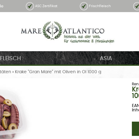
de
ASC Zertifikat
Frischfleisch
FLEISCH
ASIA
itäten
›
Krake "Gran Mare" mit Oliven in Öl 1000 g
Ren
Kr
10
EAN
Inha