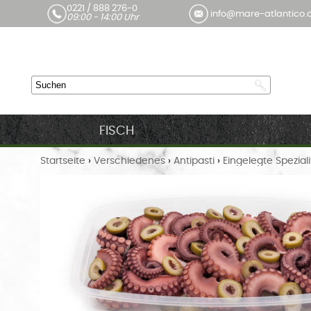
0221 / 888 276-0
info@mare-atlantico.
09:00 - 14:00 Uhr
FISCH
Startseite
›
Verschiedenes
›
Antipasti
›
Eingelegte Spezial