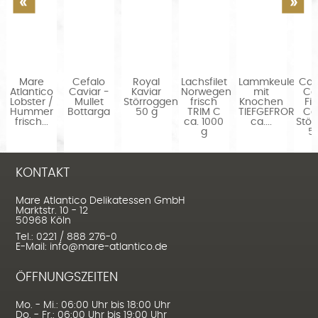
Mare
Cefalo
Royal
Lachsfilet
Lammkeule
Cas
Atlantico
Caviar -
Kaviar
Norwegen
mit
Ca
..
Lobster /
Mullet
Störroggen
frisch
Knochen
Fi
en
Hummer
Bottarga
50 g
TRIM C
TIEFGEFROREN
Ca
frisch...
ca. 1000
ca....
Stör
g
5
KONTAKT
Mare Atlantico Delikatessen GmbH
Marktstr. 10 - 12
50968 Köln
Tel.: 0221 / 888 276-0
E-Mail: info@mare-atlantico.de
ÖFFNUNGSZEITEN
Mo. - Mi.: 06:00 Uhr bis 18:00 Uhr
Do. - Fr.: 06:00 Uhr bis 19:00 Uhr