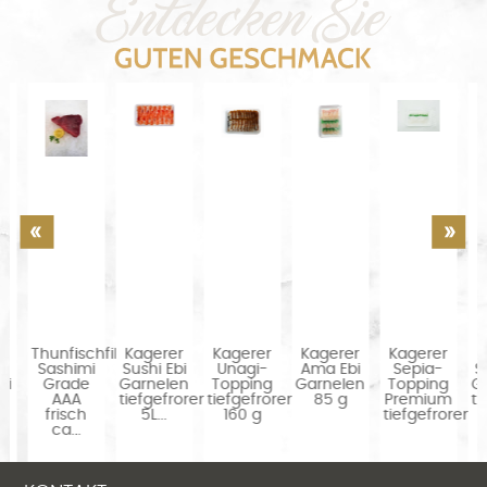
Thunfischfilet
Kagerer
Kagerer
Kagerer
Kagerer
Kag
Sashimi
Sushi Ebi
Unagi-
Ama Ebi
Sepia-
Sush
Grade
Garnelen
Topping
Garnelen
Topping
Gar
AAA
tiefgefroren
tiefgefroren
85 g
Premium
tief
frisch
5L...
160 g
tiefgefroren...
3L
ca...