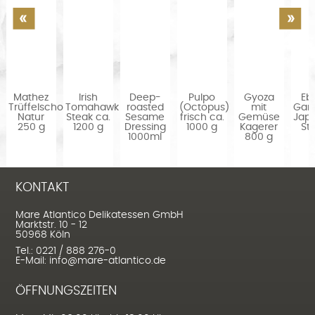
Mathez
Irish
Deep-
Pulpo
Gyoza
Ebi
Trüffelschokolade
Tomahawk
roasted
(Octopus)
mit
Gar
Natur
Steak ca.
Sesame
frisch ca.
Gemüse
Jap
250 g
1200 g
Dressing
1000 g
Kagerer
Sty
1000ml
800 g
KONTAKT
Mare Atlantico Delikatessen GmbH
Marktstr. 10 - 12
50968 Köln
Tel.: 0221 / 888 276-0
E-Mail: info@mare-atlantico.de
ÖFFNUNGSZEITEN