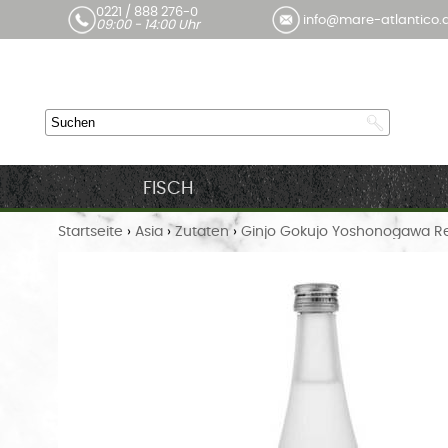
0221 / 888 276-0
info@mare-atlantico.
09:00 - 14:00 Uhr
FISCH
Startseite
›
Asia
›
Zutaten
›
Ginjo Gokujo Yoshonogawa Re