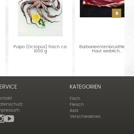
Pulpo (Octopus) frisch ca.
Barbarieentenbrustfilet mi
1000 g
Haut weiblich...
ERVICE
KATEGORIEN
ontakt
Fisch
atenschutz
Fleisch
mpressum
Asia
Verschiedenes