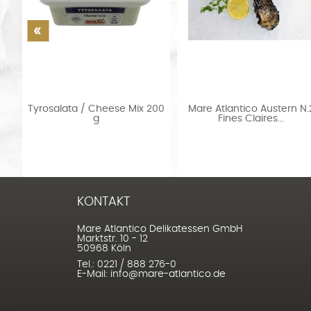
300
Tyrosalata / Cheese Mix 200
Mare Atlantico Austern N.
g
Fines Claires...
KONTAKT
Mare Atlantico Delikatessen GmbH
Marktstr. 10 - 12
50968 Köln
Tel.: 0221 / 888 276-0
E-Mail: info@mare-atlantico.de