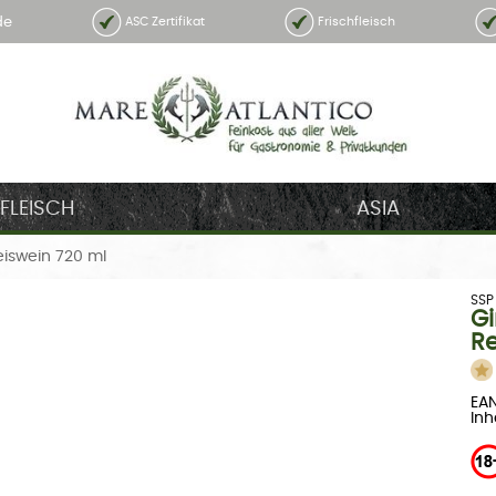
de
ASC Zertifikat
Frischfleisch
FLEISCH
ASIA
iswein 720 ml
SSP
G
Re
EA
Inh