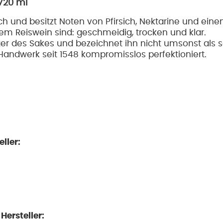
720 ml
ch und besitzt Noten von Pfirsich, Nektarine und ein
em Reiswein sind: g
eschmeidig, trocken und klar.
ger des Sakes und bezeichnet ihn nicht umsonst als se
andwerk seit 1548 kompromisslos perfektioniert.
ller:
ersteller: