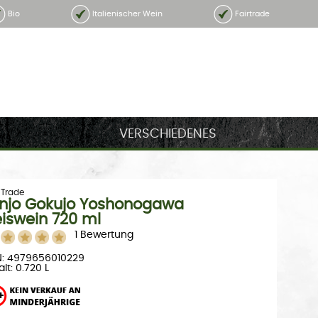
Bio
Italienischer Wein
Fairtrade
VERSCHIEDENES
 Trade
injo Gokujo Yoshonogawa
iswein 720 ml
1 Bewertung
N: 4979656010229
alt: 0.720 L