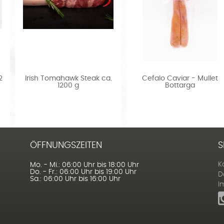
2
Irish Tomahawk Steak ca.
Cefalo Caviar - Mullet
1200 g
Bottarga
ÖFFNUNGSZEITEN
S
K
Mo. - Mi.: 06:00 Uhr bis 18:00 Uhr
Do. - Fr.: 06:00 Uhr bis 19:00 Uhr
D
Sa.: 06:00 Uhr bis 16:00 Uhr
I