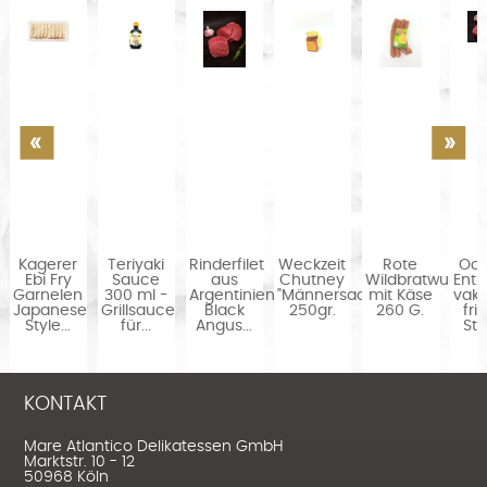
Kagerer
Teriyaki
Rinderfilet
Weckzeit
Rote
Oc
Ebi Fry
Sauce
aus
Chutney
Wildbratwurst
Entr
Garnelen
300 ml -
Argentinien
"Männersache"
mit Käse
vak
Japanese
Grillsauce
Black
250gr.
260 G.
fri
Style...
für...
Angus...
Stü
KONTAKT
Mare Atlantico Delikatessen GmbH
Marktstr. 10 - 12
50968 Köln