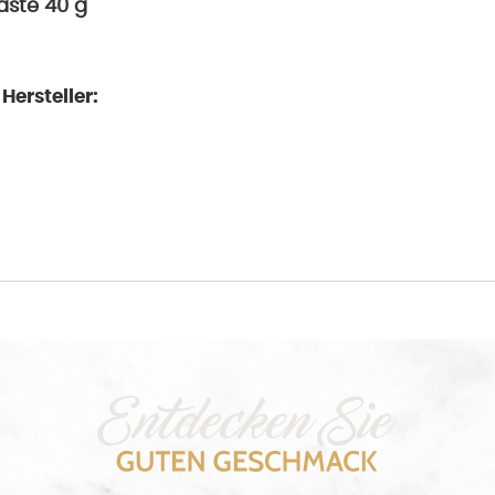
ste 40 g
ersteller: