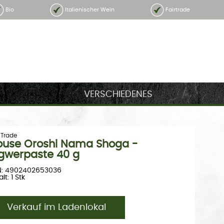
Bio
Italienischer Wein
Fairtrade
VERSCHIEDENES
 Trade
ouse Oroshi Nama Shoga -
gwerpaste 40 g
N: 4902402653036
lt: 1 Stk
Verkauf im Ladenlokal