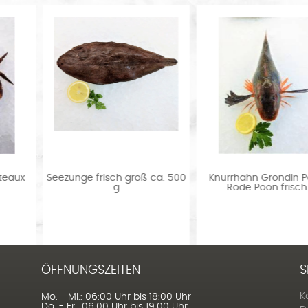
x
Seezunge frisch groß ca. 500
Knurrhahn Grondin Perlo
g
Rode Poon frisch...
ÖFFNUNGSZEITEN
S
K
Mo. - Mi.: 06:00 Uhr bis 18:00 Uhr
Do. - Fr.: 06:00 Uhr bis 19:00 Uhr