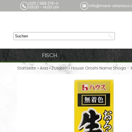
0221 / 888 276-0
info@mare-atlantico.
09:00 - 14:00 Uhr
FISCH
Startseite
›
Asia
›
Zutaten
›
House Oroshi Nama Shoga - I