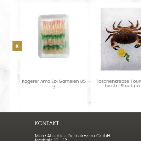
Kagerer Ama Ebi Garnelen 85
Taschenkrebse Tourteau
g
frisch 1 Stück ca....
KONTAKT
Mare Atlantico Delikatessen GmbH
Marktstr. 10 - 12