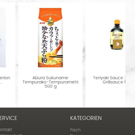
n
Abura Sukuname
Teriyaki Sauce 300 ml -
Tempurako-Tempuramehl
Grillsauce für...
500 g
ERVICE
KATEGORIEN
ontakt
Fisch