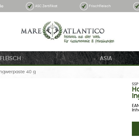
de
ASC Zertifikat
Frischfleisch
FLEISCH
ASIA
ngwerpaste 40 g
SSP
H
In
EA
Inha