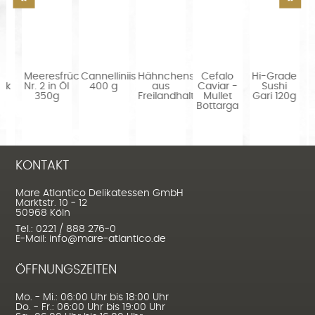
Meeresfrüchtevorspeise
Cannellini
Hähnchenschenkel
Cefalo
Hi-Grade
Lach
Nr. 2 in Öl
400 g
aus
Caviar -
Sushi
Nor
350g
Freilandhaltung,...
Mullet
Gari 120g
fr
Bottarga
TR
ca.
KONTAKT
Mare Atlantico Delikatessen GmbH
Marktstr. 10 - 12
50968 Köln
Tel.: 0221 / 888 276-0
E-Mail: info@mare-atlantico.de
ÖFFNUNGSZEITEN
Mo. - Mi.: 06:00 Uhr bis 18:00 Uhr
Do. - Fr.: 06:00 Uhr bis 19:00 Uhr