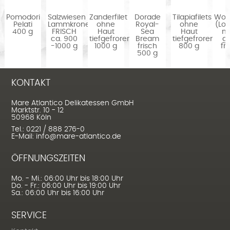
Pomodori
Salzwiesen
Zanderfilet
Dorade
Tilapiafilets
Wol
Pelati
Lammkrone
ohne
Royal-
ohne
(Lo
400 g
FRISCH
Haut
Sea
Haut
m
ca. 900
tiefgefroren
Bream
tiefgefroren
g
-1000 g
1000 g
frisch
800 g
fr
500 g
KONTAKT
Mare Atlantico Delikatessen GmbH
Marktstr. 10 - 12
50968 Köln
Tel.: 0221 / 888 276-0
E-Mail: info@mare-atlantico.de
ÖFFNUNGSZEITEN
Mo. - Mi.: 06:00 Uhr bis 18:00 Uhr
Do. - Fr.: 06:00 Uhr bis 19:00 Uhr
Sa.: 06:00 Uhr bis 16:00 Uhr
SERVICE