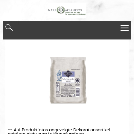
*}
-- Auf Produktfotos angezeigte Dekorationsartikel