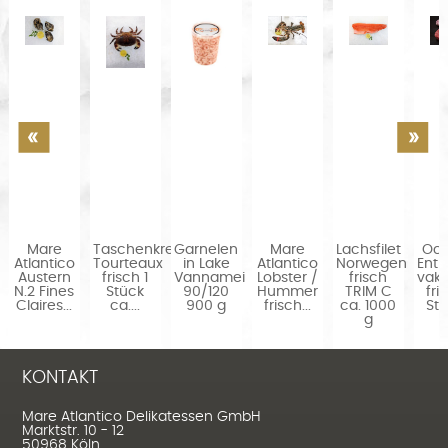
ckenkrebse
Mare
Taschenkrebse
Garnelen
Mare
Lachsfilet
Oc
Atlantico
Tourteaux
in Lake
Atlantico
Norwegen
Entr
en
Austern
frisch 1
Vannamei
Lobster /
frisch
vak
N.2 Fines
Stück
90/120
Hummer
TRIM C
fri
Claires...
ca....
900 g
frisch...
ca. 1000
Stü
g
KONTAKT
Mare Atlantico Delikatessen GmbH
Marktstr. 10 - 12
50968 Köln