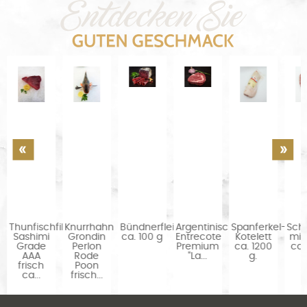
Thunfischfilet
Knurrhahn
Bündnerfleisch
Argentinisches
Spanferkel-
Schw
Sashimi
Grondin
ca. 100 g
Entrecote
Kotelett
mit
Grade
Perlon
Premium
ca. 1200
ca.
AAA
Rode
"La...
g.
frisch
Poon
ca...
frisch...