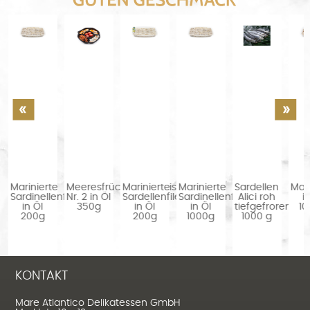
Marinierte
Meeresfrüchtevorspeise
Marinierte
Marinierte
Sardellen
Makr
Sardinellenfilets
Nr. 2 in Öl
Sardellenfilets
Sardinellenfilets
Alici roh
in
in Öl
350g
in Öl
in Öl
tiefgefroren
10
200g
200g
1000g
1000 g
KONTAKT
Mare Atlantico Delikatessen GmbH