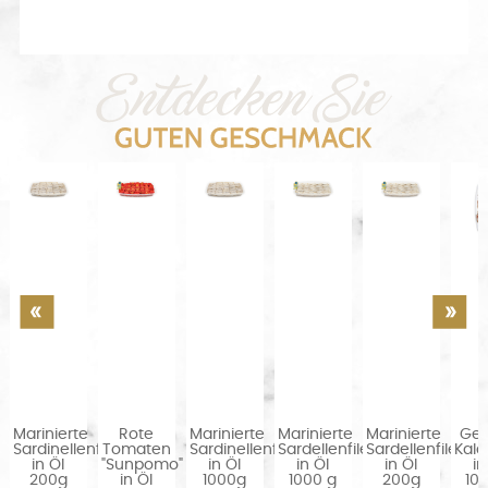
Marinierte
Rote
Marinierte
Marinierte
Marinierte
Gef
chtesalat
Sardinellenfilets
Tomaten
Sardinellenfilets
Sardellenfilets
Sardellenfilets
Kal
in Öl
"Sunpomo"
in Öl
in Öl
in Öl
in
200g
in Öl
1000g
1000 g
200g
10