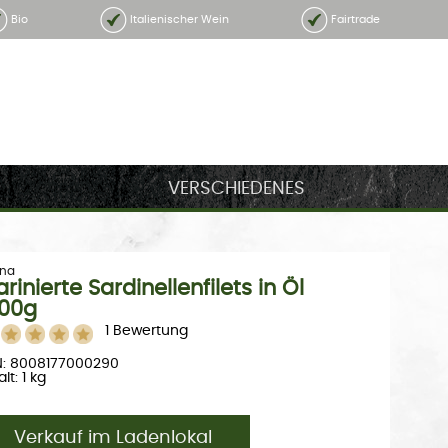
Bio
Italienischer Wein
Fairtrade
VERSCHIEDENES
na
rinierte Sardinellenfilets in Öl
000g
1 Bewertung
N: 8008177000290
lt: 1 kg
Verkauf im Ladenlokal