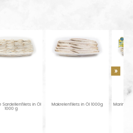
 Öl
Makrelenfilets in Öl 1000g
Marinierte Sardellenfilets in 
200g