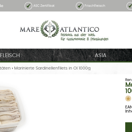
de
ASC Zertifikat
Frischfleisch
FLEISCH
ASIA
itäten
›
Marinierte Sardinellenfilets in Öl 1000g
Ren
Ma
1
EA
Inha