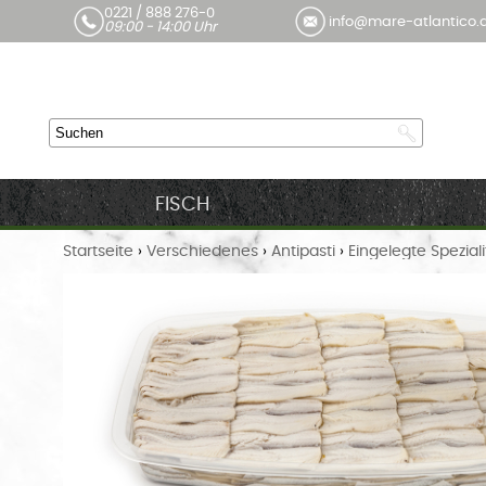
0221 / 888 276-0
info@mare-atlantico.
09:00 - 14:00 Uhr
FISCH
Startseite
›
Verschiedenes
›
Antipasti
›
Eingelegte Spezial