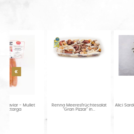
Renna Meeresfrüchtesalat
Alici Sardellen frisch ca. 50
"Gran Pizzar" in...